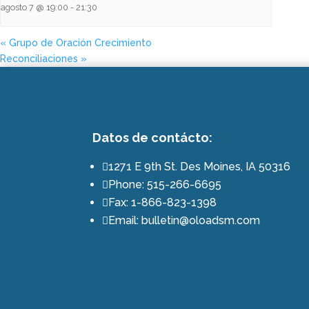
agosto 7 @ 19:00
-
21:30
«
Grupo de Oración Crecimiento
Reconciliaciones
»
Datos de contácto:
1271 E 9th St. Des Moines, IA 50316

Phone: 515-266-6695

Fax: 1-866-823-1398

Email: bulletin@oloadsm.com
