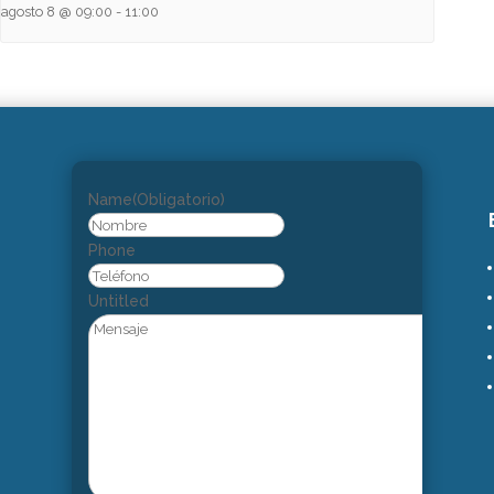
agosto 8 @ 09:00
-
11:00
Name
(Obligatorio)
Nombre
Phone
Untitled