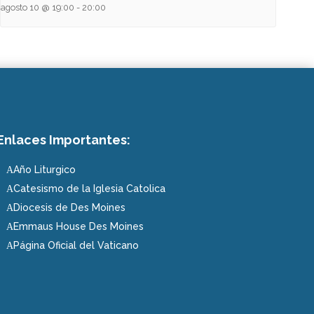
agosto 10 @ 19:00
-
20:00
Enlaces Importantes:
Año Liturgico
A
Catesismo de la Iglesia Catolica
A
Diocesis de Des Moines
A
Emmaus House Des Moines
A
Página Oficial del Vaticano
A