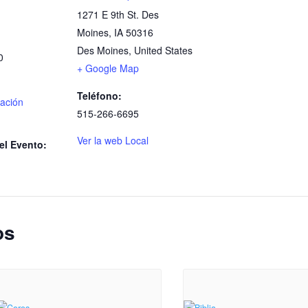
1271 E 9th St. Des
Moines, IA 50316
Des Moines
,
United States
0
+ Google Map
Teléfono:
ación
515-266-6695
Ver la web Local
el Evento:
os