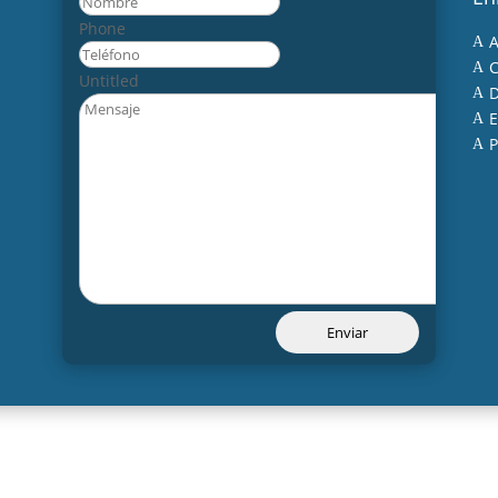
Nombre
Phone
A
A
C
A
Untitled
D
A
E
A
P
A