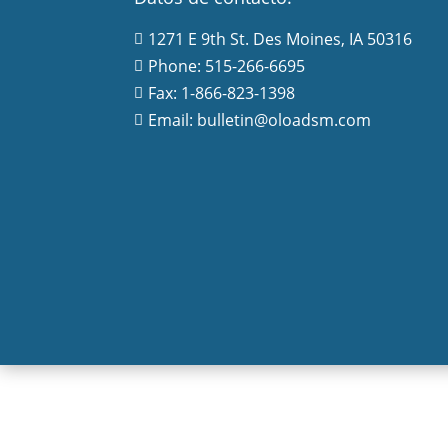
1271 E 9th St. Des Moines, IA 50316

Phone: 515-266-6695

Fax: 1-866-823-1398

Email: bulletin@oloadsm.com
