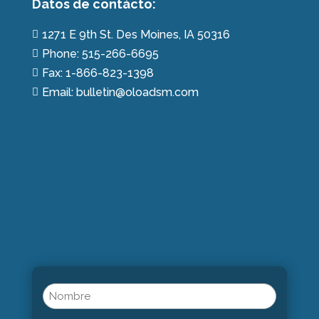
Datos de contácto:
1271 E 9th St. Des Moines, IA 50316

Phone: 515-266-6695

Fax: 1-866-823-1398

Email: bulletin@oloadsm.com

Name
(Obligatorio)