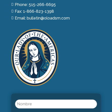
Phone: 515-266-6695

Fax: 1-866-823-1398

Email: bulletin@oloadsm.com

Name
(Obligatorio)