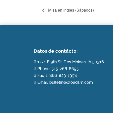
Misa en Ingles (Sábados)
Datos de contácto:
1271 E 9th St. Des Moines, IA 50316

Phone: 515-266-6695

Fax: 1-866-823-1398

Email: bulletin@oloadsm.com
