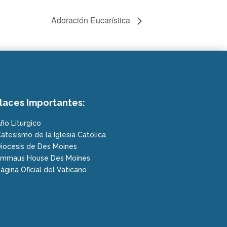
Adoración Eucarística
laces Importantes:
ño Liturgico
atesismo de la Iglesia Catolica
iocesis de Des Moines
mmaus House Des Moines
ágina Oficial del Vaticano