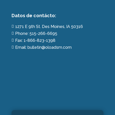
Datos de contácto:
1271 E 9th St. Des Moines, IA 50316

Phone: 515-266-6695

Fax: 1-866-823-1398

Email: bulletin@oloadsm.com
