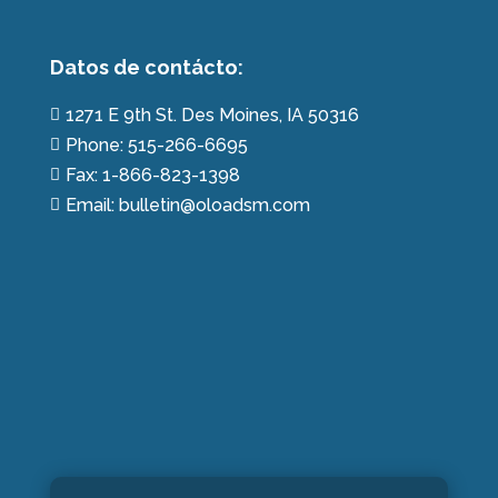
Datos de contácto:
1271 E 9th St. Des Moines, IA 50316

Phone: 515-266-6695

Fax: 1-866-823-1398

Email: bulletin@oloadsm.com
