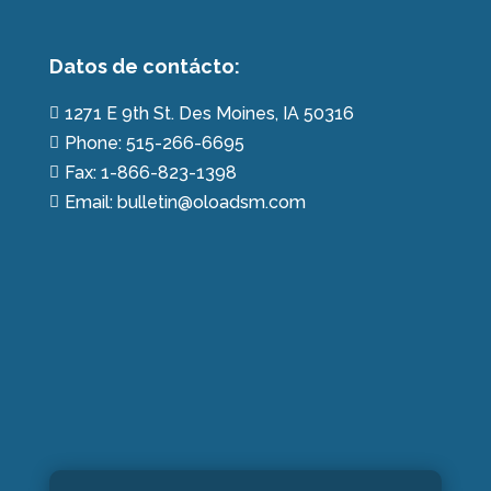
Datos de contácto:
1271 E 9th St. Des Moines, IA 50316

Phone: 515-266-6695

Fax: 1-866-823-1398

Email: bulletin@oloadsm.com
