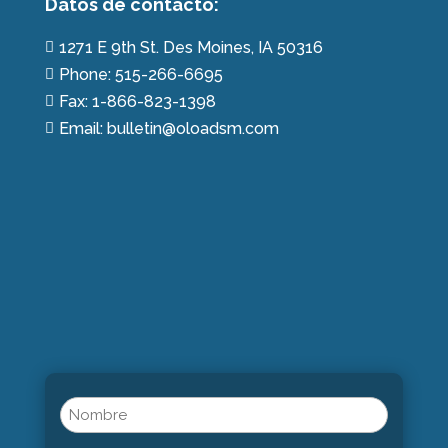
Datos de contácto:
1271 E 9th St. Des Moines, IA 50316

Phone: 515-266-6695

Fax: 1-866-823-1398

Email: bulletin@oloadsm.com

Name
(Obligatorio)
Nombre