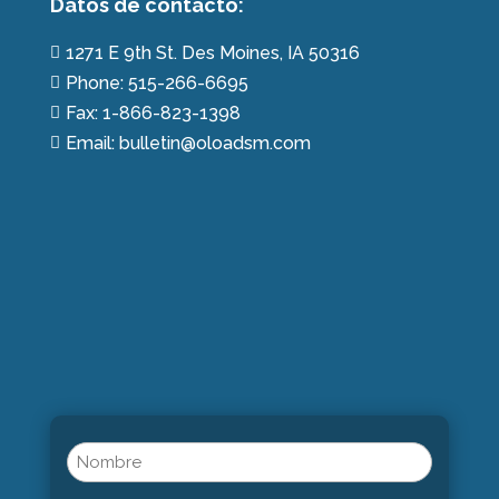
Datos de contácto:
1271 E 9th St. Des Moines, IA 50316

Phone: 515-266-6695

Fax: 1-866-823-1398

Email: bulletin@oloadsm.com

Name
(Obligatorio)
Nombre