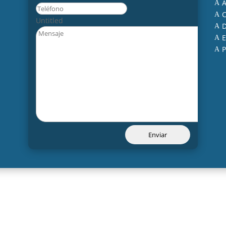
A
A
C
A
Untitled
D
A
E
A
P
A