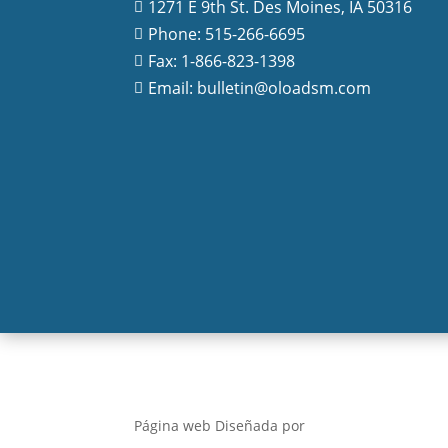
1271 E 9th St. Des Moines, IA 50316

Phone: 515-266-6695

Fax: 1-866-823-1398

Email: bulletin@oloadsm.com

Página web Diseñada por