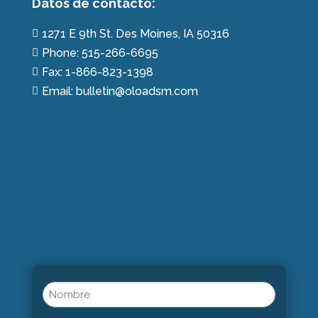
Datos de contácto:
1271 E 9th St. Des Moines, IA 50316

Phone: 515-266-6695

Fax: 1-866-823-1398

Email: bulletin@oloadsm.com

Name
(Obligatorio)
Nombre