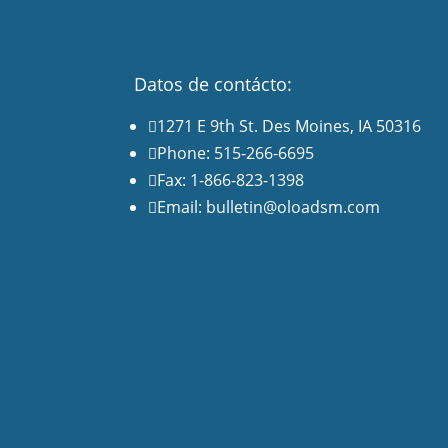
Datos de contácto:
1271 E 9th St. Des Moines, IA 50316

Phone: 515-266-6695

Fax: 1-866-823-1398

Email: bulletin@oloadsm.com
