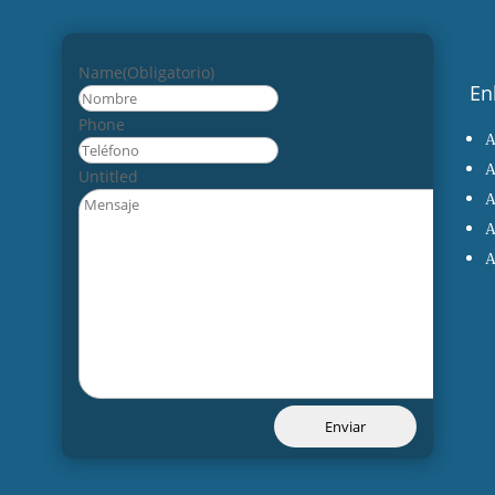
Name
(Obligatorio)
En
Nombre
Phone
Untitled