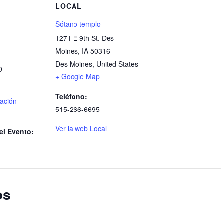
S
LOCAL
Sótano templo
1271 E 9th St. Des
Moines, IA 50316
Des Moines
,
United States
0
+ Google Map
Teléfono:
ación
515-266-6695
Ver la web Local
el Evento:
os