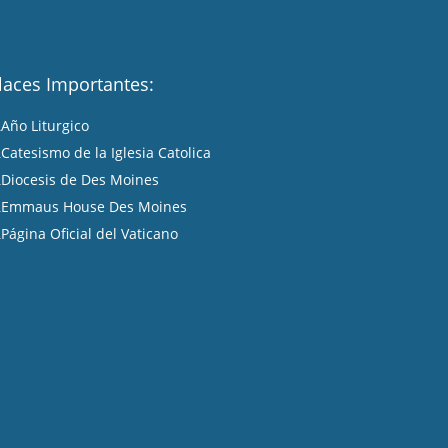
laces Importantes:
Año Liturgico
A
Catesismo de la Iglesia Catolica
A
Diocesis de Des Moines
A
Emmaus House Des Moines
A
Página Oficial del Vaticano
A