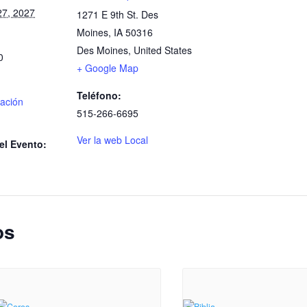
27, 2027
1271 E 9th St. Des
Moines, IA 50316
Des Moines
,
United States
0
+ Google Map
Teléfono:
ación
515-266-6695
Ver la web Local
el Evento:
os