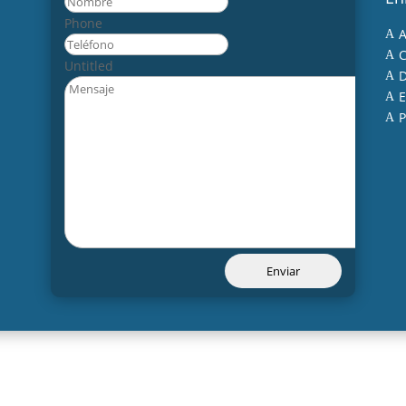
Nombre
Phone
A
A
C
A
Untitled
D
A
E
A
P
A