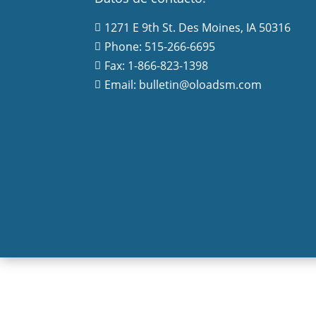
1271 E 9th St. Des Moines, IA 50316

Phone: 515-266-6695

Fax: 1-866-823-1398

Email: bulletin@oloadsm.com
