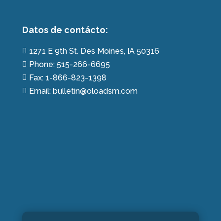
Datos de contácto:
1271 E 9th St. Des Moines, IA 50316

Phone: 515-266-6695

Fax: 1-866-823-1398

Email: bulletin@oloadsm.com
